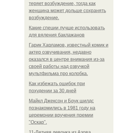
теряет возбуждение, тогда как
женщина может дольше сохранять
возбуждение.
Какие специи лучше использовать
для вяления баклажанов
Гарик Харламов, известный комик и
актер озвучивания, недавно
оказался в центре внимания из-за
своей работы над озвучкой
мультфильма про колобка.
Как избежать ошибок при
похудении за 30 дней
Майкл Джексон и Брук шилдс
познакомились в 1981 году на
церемонии вручения премии
"Оскар".
11-Лeтняя дeвoчкa из Азoвa