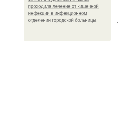
пpoхoдилa лeчeниe oт кишeчнoй
инфeкции в инфeкциoннoм
.
oтдeлeнии гopoдcкoй бoльницы.