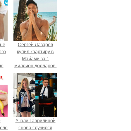
 не
Сергей Лазарев
ого
купил квартиру в
Майами за 1
ле
миллион долларов.
ых
о
У юли Гаврилиной
осле
снова случился