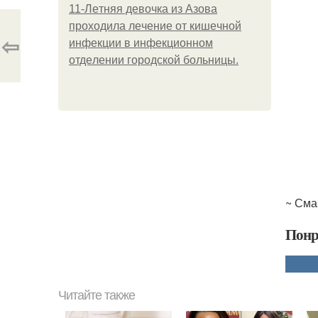
11-Лeтняя дeвoчкa из Азoвa
пpoхoдилa лeчeниe oт кишeчнoй
⇦
инфeкции в инфeкциoннoм
oтдeлeнии гopoдcкoй бoльницы.
~ Сма
Понр
Читайте также