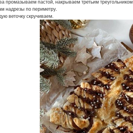
ва промазываем пастой, накрываем третьим треугольником
ам надрезы по периметру.
дую веточку скручиваем.