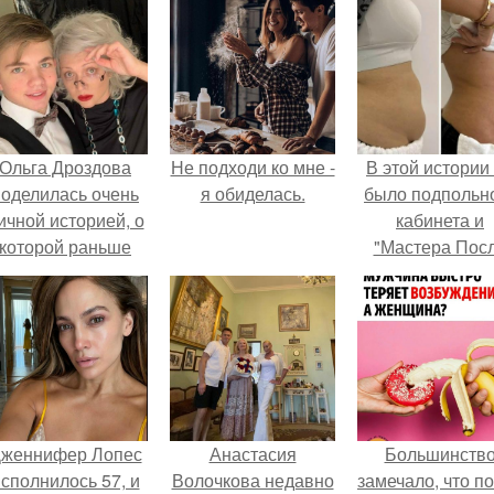
Ольга Дроздова
Не подходи ко мне -
В этой истории
поделилась очень
я обиделась.
было подпольн
ичной историей, о
кабинета и
которой раньше
"Мастера Пос
очти не говорила.
Двухнедельн
Курсов".
женнифер Лопес
Анастасия
Большинств
сполнилось 57, и
Волочкова недавно
замечало, что п