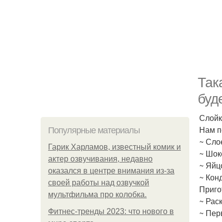
Так
буде
Слойк
Нам п
Популярные материалы
~ Сло
Гарик Харламов, известный комик и
~ Шок
актер озвучивания, недавно
~ Яйц
оказался в центре внимания из-за
~ Кон
своей работы над озвучкой
Приго
мультфильма про колобка.
~ Рас
Фитнес-тренды 2023: что нового в
~ Пер