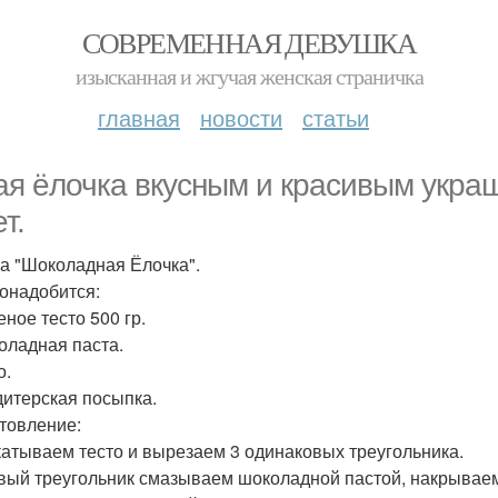
СОВРЕМЕННАЯ ДЕВУШКА
изысканная и жгучая женская страничка
главная
новости
статьи
ая ёлочка вкусным и красивым укра
т.
а "Шоколадная Ёлочка".
онадобится:
еное тесто 500 гр.
оладная паста.
о.
дитерская посыпка.
товление:
катываем тесто и вырезаем 3 одинаковых треугольника.
вый треугольник смазываем шоколадной пастой, накрываем