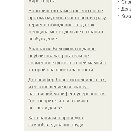
мире спорта
~ Сно
~ Дел
Большинство замечало, что после
~ Каж
оргазма мужчина часто почти сразу
теряет возбуждение, тогда как
женщина может дольше сохранять
возбуждение.
Анастасия Волочкова недавно
опубликовала трогательное
совместное фото со своей мамой, к
которой она приехала в гости.
Дженнифер Лопес исполнилось 57,
и её отношение к возрасту -
настоящий манифест уверенности:
"не говорите, что я отлично
выгляжу для 57.
Как правильно проводить
самообследование груди