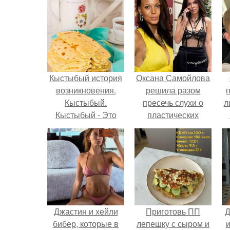
Кыстыбый история
Оксана Самойлова
возникновения.
решила разом
Кыстыбый.
пресечь слухи о
л
Кыстыбый - Это
пластических
национальное
операциях и
п
татарское блюдо, и
публично
каждая Татарочка
прояснила
знает, как его
ситуацию.
приготовить.
Джастин и хейли
Приготовь ПП
Д
бибер, которые в
лепешку с сыром и
и