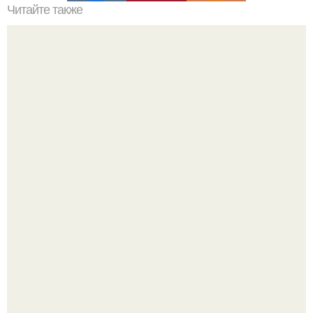
Читайте также
6 продуктов, которые приведут гормональную систему в
порядок?
Мало кто знает, что Элизабет олсен получила роль алы
Ванды максимофф не сразу.