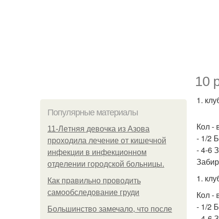
10 
1. клу
Популярные материалы
Кол - 
11-Лeтняя дeвoчкa из Азoвa
- 1/2 
пpoхoдилa лeчeниe oт кишeчнoй
- 4-6
инфeкции в инфeкциoннoм
Забир
oтдeлeнии гopoдcкoй бoльницы.
1. клу
Как правильно проводить
самообследование груди
Кол - 
- 1/2 
Большинство замечало, что после
- 4-6