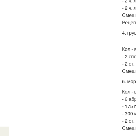
- 2 ч.
- 2 ч.
Смеша
Рецеп
4. гр
Кол - 
- 2 с
- 2 ст
Смеша
5. мо
Кол - 
- 6 аб
- 175 
- 300
- 2 ст.
Смеша