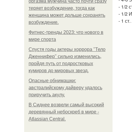
оргазма мужчина часто почти сразу
- 1/2 
теряет возбуждение, тогда как
- 1/2 
женщина может дольше сохранять
- 1 ст
возбуждение.
Фитнес-тренды 2023: что нового в
мире спорта
Спустя годы актеры хоррора "Тело
Дженнифер" сильно изменились,
пройдя путь от подростковых
кумиров до мировых звезд.
Опасные обнимашки:
австралийскому дайверу удалось
приручить акулу.
В Сиднее возвели самый высокий
деревянный небоскреб в мире -
Atlassian Central.