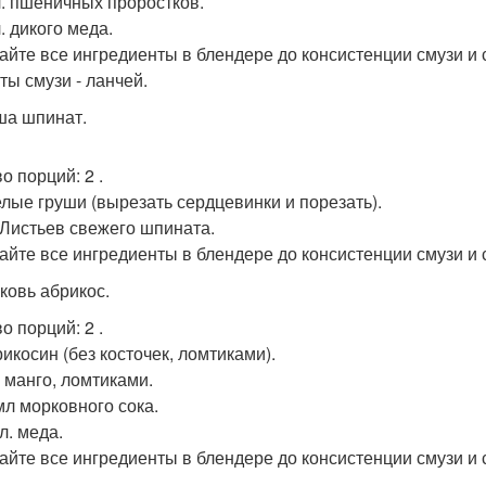
 л. пшеничных проростков.
 л. дикого меда.
йте все ингредиенты в блендере до консистенции смузи и 
ты смузи - ланчей.
уша шпинат.
во порций: 2 .
пелые груши (вырезать сердцевинки и порезать).
. Листьев свежего шпината.
йте все ингредиенты в блендере до консистенции смузи и 
рковь абрикос.
во порций: 2 .
рикосин (без косточек, ломтиками).
г манго, ломтиками.
 мл морковного сока.
 л. меда.
йте все ингредиенты в блендере до консистенции смузи и 