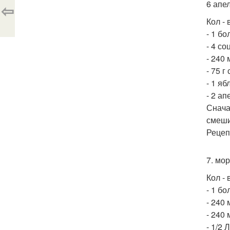
6 апе
⇦
Кол - 
- 1 б
- 4 со
- 240
- 75 г
- 1 яб
- 2 а
Снача
смеши
Рецеп
7. мо
Кол - 
- 1 б
- 240
- 240
- 1/2 