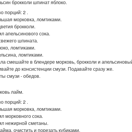
льсин брокколи шпинат яблоко.
во порций: 2 .
ольшая морковка, ломтиками.
цветия брокколи.
 мл апельсинового сока.
 свежего шпината.
локо, ломтиками.
пельсина, ломтиками.
ла смешайте в блендере морковь, брокколи и апельсиновый
вайте до консистенции смузи. Подавайте сразу же.
ты смузи - обедов.
рковь лайм.
во порций: 2 .
ольшая морковка, ломтиками.
 мл морковного сока.
 мл нежирной сметаны.
Лайма, очистить и порезать кубиками.