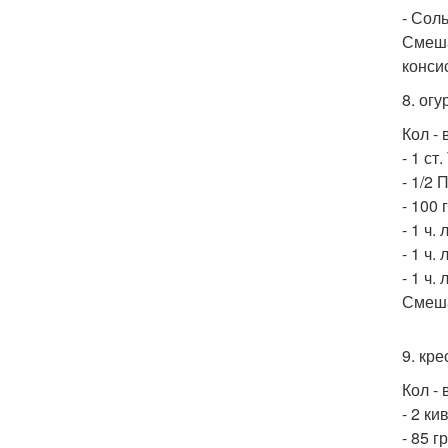
- Соль
Смеша
конси
8. огу
Кол - 
- 1 ст
- 1/2 
- 100 
- 1 ч.
- 1 ч.
- 1 ч.
Смеша
9. кре
Кол - 
- 2 ки
- 85 г