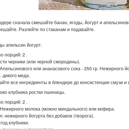
ндере сначала смешайте банан, ягоды, йогурт и апельсинов
ешайте. Разлейте по стаканам и подавайте.
ды апельсин йогурт.
во порций: 2 .
орсти черники (или черной смородины).
. Апельсинового или ананасового сока - 250 гр. Нежирного йо
 л. дикого меда.
йте все ингредиенты в блендере до консистенции смузи и 
локо клубника ростки пшеницы.
во порций: 2 .
т. Нежирного молока (можно миндального) или кефира.
. л. нежирного йогурта без добавок (творога).
Ягод клубники.