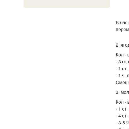
В бле
перем
2. яго
Кол - 
- 3 г
- 1 ст
- 1 ч.
Смеша
3. мо
Кол - 
- 1 с
- 4 ст
- 3-5 