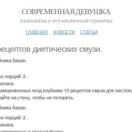
СОВРЕМЕННАЯ ДЕВУШКА
изысканная и жгучая женская страничка
главная
новости
статьи
рецептов диетических смузи.
бника банан.
во порций: 2 .
Банана.
 Замороженных ягод клубники 10 рецептов смузи для настоя
айте на стену, чтобы не потерять.
бника банан.
во порций: 2 .
Банана.
 Замороженных ягод клубники.