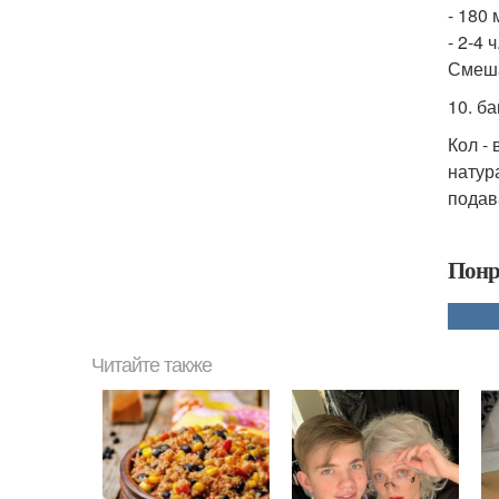
- 180 
- 2-4 
Смеша
10. б
Кол - 
натур
подав
Понр
Читайте также