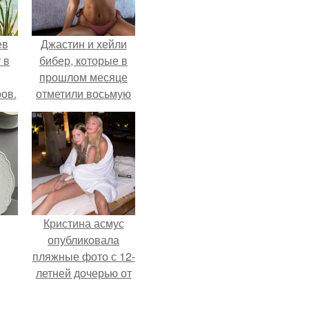
ев
Джастин и хейли
 в
бибер, которые в
прошлом месяце
ов.
отметили восьмую
годовщину
помолвки, показали
новые фото с
совместного
отдыха.
Кристина асмус
опубликовала
пляжные фото с 12-
летней дочерью от
Гарика Харламова.