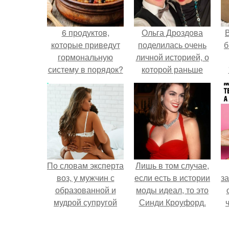
6 продуктов,
Ольга Дроздова
В
которые приведут
поделилась очень
б
гормональную
личной историей, о
систему в порядок?
которой раньше
почти не говорила.
По словам эксперта
Лишь в том случае,
воз, у мужчин с
если есть в истории
за
образованной и
моды идеал, то это
мудрой супругой
Синди Кроуфорд.
вероятность
скоропостижной
в