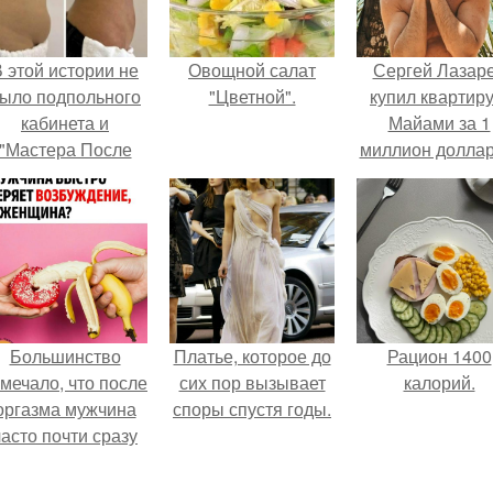
 этой истории не
Овощной салат
Сергей Лазар
ыло подпольного
"Цветной".
купил квартиру
кабинета и
Майами за 1
"Мастера После
миллион доллар
Двухнедельных
Курсов".
Большинство
Платье, которое до
Рацион 1400
мечало, что после
сих пор вызывает
калорий.
оргазма мужчина
споры спустя годы.
часто почти сразу
теряет
озбуждение, тогда