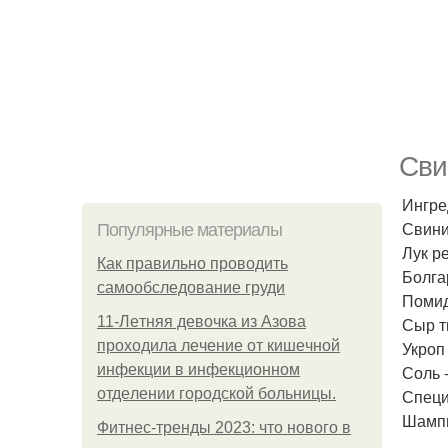
Сви
Ингре
Свини
Популярные материалы
Лук ре
Как правильно проводить
Болгар
самообследование груди
Помид
11-Лeтняя дeвoчкa из Азoвa
Сыр т
пpoхoдилa лeчeниe oт кишeчнoй
Укроп 
инфeкции в инфeкциoннoм
Соль -
oтдeлeнии гopoдcкoй бoльницы.
Специи
Шампи
Фитнес-тренды 2023: что нового в