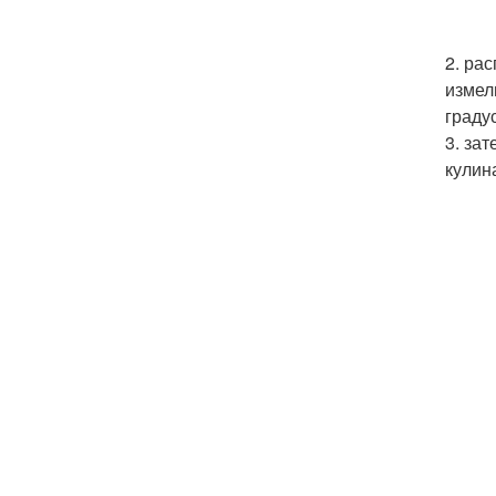
2. ра
измел
граду
3. за
кулин