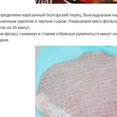
спределяем нарезанный болгарский перец. Выкладываем 
ьченным укропом и тертым сыром. Накрываем мясо фольгой 
сов на 30 минут.
тем фольгу снимаем и ставим отбивные румяниться минут на
ария.