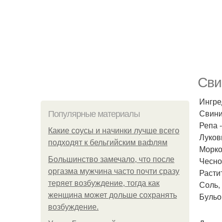
Сви
Ингре
Свини
Популярные материалы
Репа -
Какие соусы и начинки лучше всего
Лукови
подходят к бельгийским вафлям
Морков
Большинство замечало, что после
Чеснок
оргазма мужчина часто почти сразу
Расти
теряет возбуждение, тогда как
Соль, 
женщина может дольше сохранять
Бульон
возбуждение.