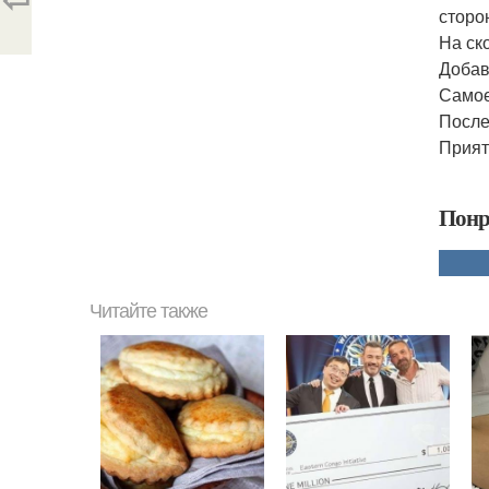
сторо
На ск
Добав
Самое
После
Прият
Понр
Читайте также