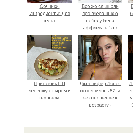
Сочники.
Все же слышали
В
Ингредиенты: Для
про вчерашнюю
б
теста:
победу Бена
аффлека в "кто
хочет стать
миллионером?
Приготовь ПП
Дженнифер Лопес
Л
лепешку с сыром и
исполнилось 57, и
е
творогом.
её отношение к
м
возрасту -
настоящий
манифест
уверенности: "не