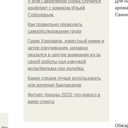
Для н
У юли Гаврилиной снова случился
арома
конфликт с комиком Ильей
Свини
Соболевым.
Как правильно проводить
самообследование груди
Гарик Харламов, известный комик и
актер озвучивания, недавно
оказался в центре внимания из-за
своей работы над озвучкой
мультфильма про колобка.
Какие специи лучше использовать
для вяления баклажанов
Фитнес-тренды 2023: что нового в
мире спорта
⇦
Обжар