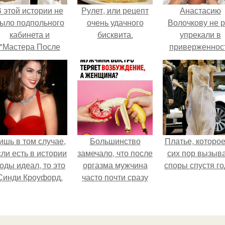
 этой истории не
Рулет, или рецепт
Анастасию
ыло подпольного
очень удачного
Волочкову не р
кабинета и
бисквита.
упрекали в
"Мастера После
приверженнос
Двухнедельных
устаревшим бью
Курсов".
процедурам.
ишь в том случае,
Большинство
Платье, которое
сли есть в истории
замечало, что после
сих пор вызыв
оды идеал, то это
оргазма мужчина
споры спустя го
Синди Кроуфорд.
часто почти сразу
теряет
возбуждение, тогда
как женщина может