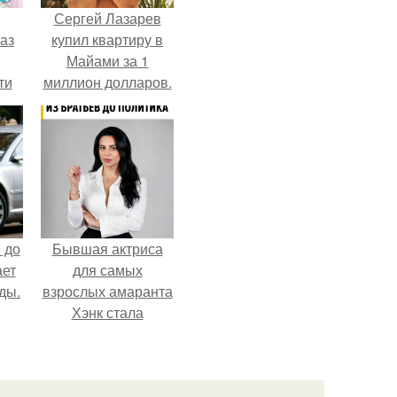
Сергей Лазарев
аз
купил квартиру в
Майами за 1
ти
миллион долларов.
ти -
 до
Бывшая актриса
ает
для самых
ды.
взрослых амаранта
Хэнк стала
сенатором в
Колумбии.