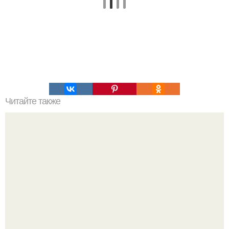
Читайте также
Верхняя одежда на осень для женщин з. Актуальные
расцветки