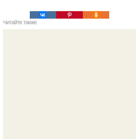
Читайте также
Понимание очаговой алопеции у мужчин: причины,
симптомы и лечение