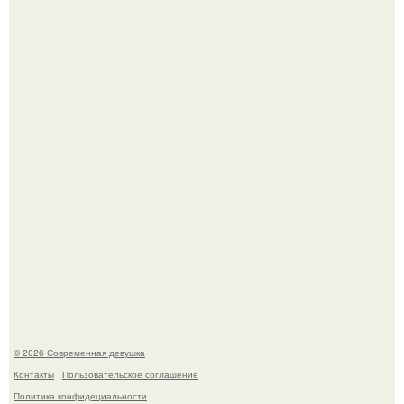
Бывшая актриса для самых взрослых амаранта Хэнк
стала сенатором в Колумбии.
У юли Гаврилиной снова случился конфликт с комиком
Ильей Соболевым.
© 2026 Современная девушка
Контакты
Пользовательское соглашение
Политика конфидециальности