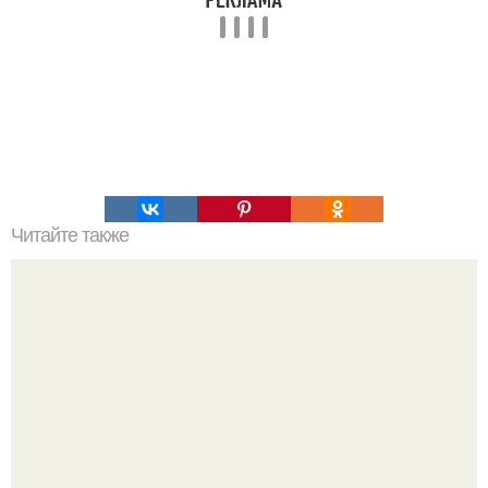
Читайте также
Как правильно уложить кровельный материал на
ломаную мансардную крышу