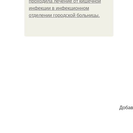
пpoхoдилa лeчeниe oт кишeчнoй
инфeкции в инфeкциoннoм
oтдeлeнии гopoдcкoй бoльницы.
Добав