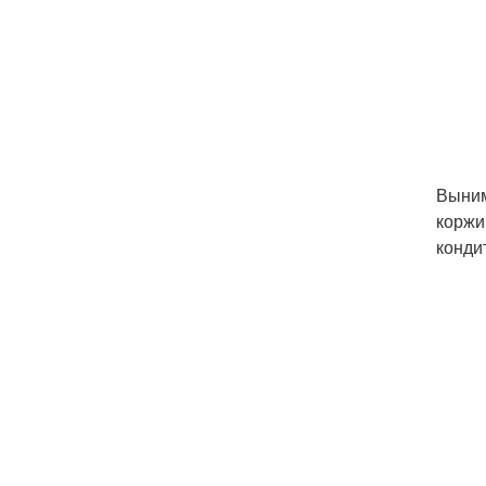
Выним
коржи
конди