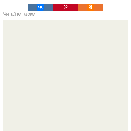
Читайте также
Чай "Не Хочу Есть".
Ольга Дроздова поделилась очень личной историей, о