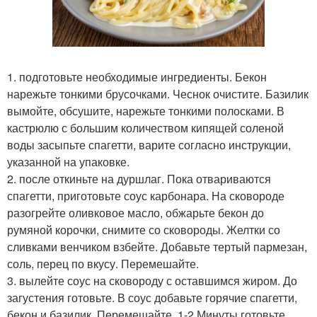
1. подготовьте необходимые ингредиенты. Бекон
нарежьте тонкими брусочками. Чеснок очистите. Базилик
вымойте, обсушите, нарежьте тонкими полосками. В
кастрюлю с большим количеством кипящей соленой
воды засыпьте спагетти, варите согласно инструкции,
указанной на упаковке.
2. после откиньте на дуршлаг. Пока отвариваются
спагетти, приготовьте соус карбонара. На сковороде
разогрейте оливковое масло, обжарьте бекон до
румяной корочки, снимите со сковороды. Желтки со
сливками венчиком взбейте. Добавьте тертый пармезан,
соль, перец по вкусу. Перемешайте.
3. вылейте соус на сковороду с оставшимся жиром. До
загустения готовьте. В соус добавьте горячие спагетти,
бекон и базилик. Перемешайте. 1-2 Минуты готовьте.