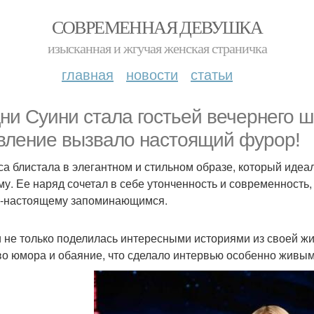
СОВРЕМЕННАЯ ДЕВУШКА
изысканная и жгучая женская страничка
главная
новости
статьи
ни Суини стала гостьей вечернего 
вление вызвало настоящий фурор!
са блистала в элегантном и стильном образе, который идеа
му. Ее наряд сочетал в себе утонченность и современность,
о-настоящему запоминающимся.
 не только поделилась интересными историями из своей жи
во юмора и обаяние, что сделало интервью особенно живы