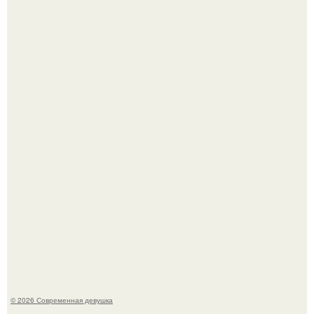
Оксана Самойлова решила разом пресечь слухи о
пластических операциях и публично прояснила
ситуацию.
Ольга Дроздова поделилась очень личной историей, о
которой раньше почти не говорила.
© 2026 Современная девушка