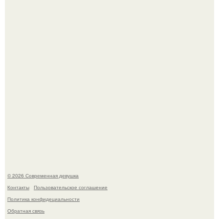
Большинство замечало, что после оргазма мужчина
часто почти сразу теряет возбуждение, тогда как
женщина может дольше сохранять возбуждение.
Платье, которое до сих пор вызывает споры спустя годы.
© 2026 Современная девушка
Контакты
Пользовательское соглашение
Политика конфидециальности
Обратная связь