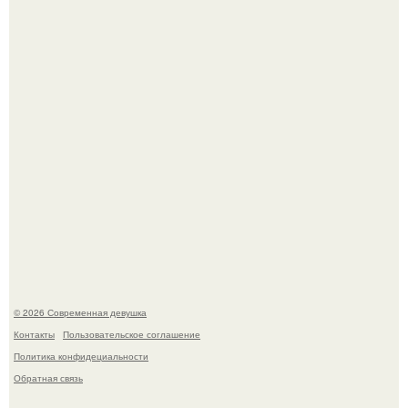
часто почти сразу теряет возбуждение, тогда как
женщина может дольше сохранять возбуждение.
Бывшая актриса для самых взрослых амаранта Хэнк
стала сенатором в Колумбии.
© 2026 Современная девушка
Контакты
Пользовательское соглашение
Политика конфидециальности
Обратная связь