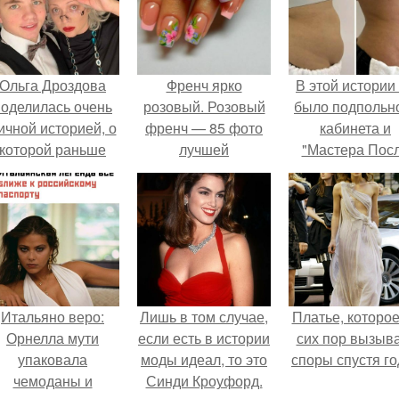
Ольга Дроздова
Френч ярко
В этой истории
поделилась очень
розовый. Розовый
было подпольн
ичной историей, о
френч — 85 фото
кабинета и
которой раньше
лучшей
"Мастера Пос
очти не говорила.
альтернативы
Двухнедельн
классике
Курсов".
Итальяно веро:
Лишь в том случае,
Платье, которое
Орнелла мути
если есть в истории
сих пор вызыв
упаковала
моды идеал, то это
споры спустя го
чемоданы и
Синди Кроуфорд.