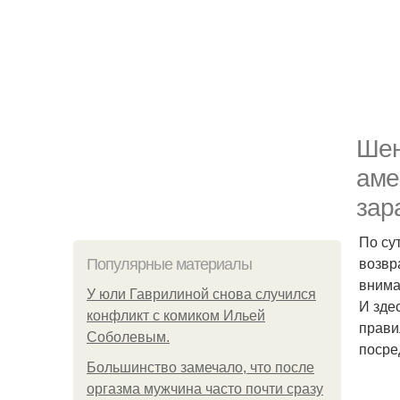
Шен
аме
зар
По су
возвр
Популярные материалы
внима
У юли Гаврилиной снова случился
И зде
конфликт с комиком Ильей
прави
Соболевым.
посре
Большинство замечало, что после
оргазма мужчина часто почти сразу