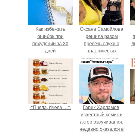
Как избежать
Оксана Самойлова
ошибок при
решила разом
похудении за 30
пресечь слухи о
л
дней
пластических
операциях и
п
публично
прояснила
ситуацию.
-"Пчела, пчела …".
Гарик Харламов,
известный комик и
актер озвучивания,
недавно оказался в