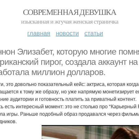
СОВРЕМЕННАЯ ДЕВУШКА
изысканная и жгучая женская страничка
главная
новости
статьи
нон Элизабет, которую многие помня
риканский пирог, создала аккаунт на
аботала миллион долларов.
ти, это довольно показательный кейс: актриса, которая когд
ащается к тому же образу, но уже напрямую монетизирует его
ние аудитории и готовность платить за приватный контент.
сь есть интересный момент: это не столько про "Карьерный Р
ла игры. Раньше подобный образ продавался через фильмы,
дников.