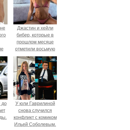
 не
Джастин и хейли
ого
бибер, которые в
прошлом месяце
ле
отметили восьмую
ых
годовщину
помолвки, показали
новые фото с
совместного
отдыха.
 до
У юли Гаврилиной
ает
снова случился
ды.
конфликт с комиком
Ильей Соболевым.