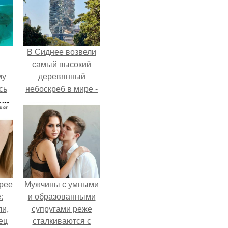
В Сиднее возвели
самый высокий
му
деревянный
сь
небоскреб в мире -
у.
Atlassian Central.
рее
Мужчины с умными
:
и образованными
ли,
супругами реже
ец
сталкиваются с