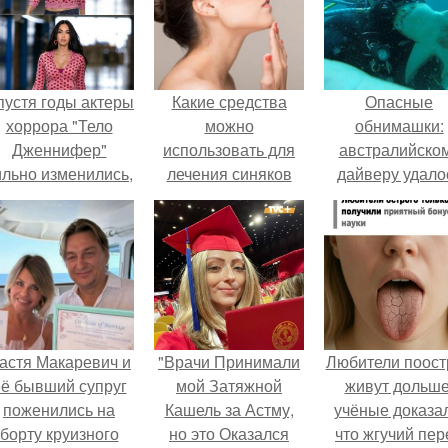
пустя годы актеры
Какие средства
Опасные
хоррора "Тело
можно
обнимашки:
Дженнифер"
использовать для
австралийско
ильно изменились,
лечения синяков
дайверу удало
пройдя путь от
под глазами
приручить акул
подростковых
кумиров до
мировых звезд.
астя Макаревич и
"Врачи Принимали
Любители поост
ё бывший супруг
мой Затяжной
живут дольше
поженились на
Кашель за Астму,
учёные доказа
борту круизного
но это Оказался
что жгучий пер