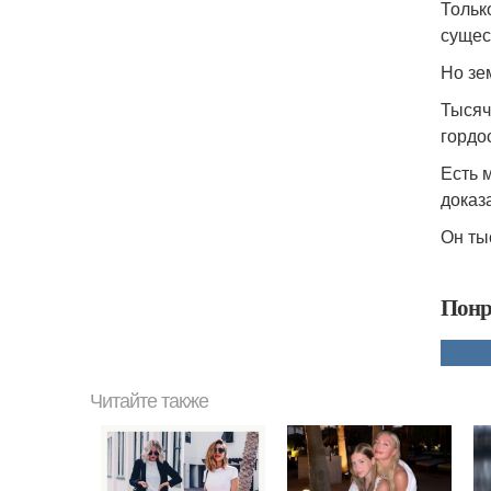
Тольк
сущес
Но зе
Тысяч
гордо
Есть 
доказ
Он ты
Понр
Читайте также