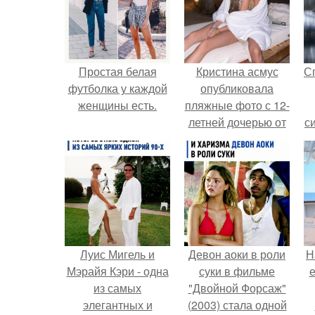
Простая белая
Кристина асмус
С
футболка у каждой
опубликовала
женщины есть.
пляжные фото с 12-
летней дочерью от
с
Гарика Харламова.
Луис Мигель и
Девон аоки в роли
Н
Мэрайя Кэри - одна
суки в фильме
е
из самых
"Двойной Форсаж"
элегантных и
(2003) стала одной