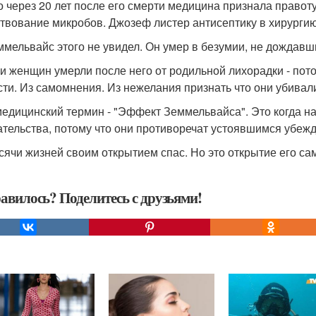
о через 20 лет после его смерти медицина признала правот
твование микробов. Джозеф листер антисептику в хирургию
ммельвайс этого не увидел. Он умер в безумии, не дождавш
и женщин умерли после него от родильной лихорадки - пото
сти. Из самомнения. Из нежелания признать что они убивал
медицинский термин - "Эффект Земмельвайса". Это когда н
ательства, потому что они противоречат устоявшимся убеж
сячи жизней своим открытием спас. Но это открытие его са
авилось? Поделитесь с друзьями!