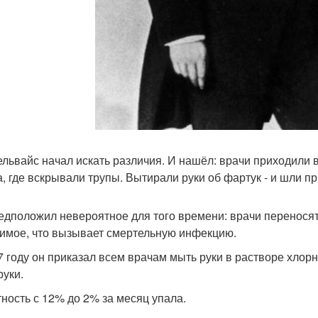
львайс начал искать различия. И нашёл: врачи приходили 
а, где вскрывали трупы. Вытирали руки об фартук - и шли 
едположил невероятное для того времени: врачи переносят 
имое, что вызывает смертельную инфекцию.
7 году он приказал всем врачам мыть руки в растворе хлор
руки.
ность с 12% до 2% за месяц упала.