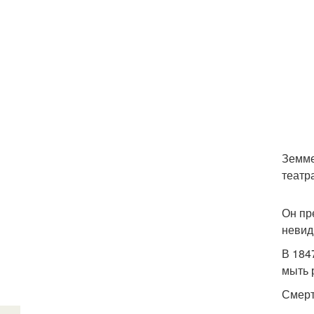
Земме
театр
Он пр
невид
В 184
мыть 
Смерт