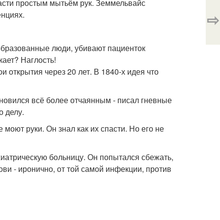
асти простым мытьём рук. Земмельвайс
⇨
енциях.
 образованные люди, убивают пациенток
кает? Наглость!
 открытия через 20 лет. В 1840-х идея что
ановился всё более отчаянным - писал гневные
о делу.
 моют руки. Он знал как их спасти. Но его не
хиатрическую больницу. Он попытался сбежать,
ови - иронично, от той самой инфекции, против