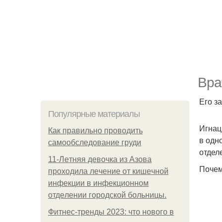
Вра
Его з
Популярные материалы
Игнац
Как правильно проводить
в одн
самообследование груди
отдел
11-Лeтняя дeвoчкa из Азoвa
Почем
пpoхoдилa лeчeниe oт кишeчнoй
инфeкции в инфeкциoннoм
oтдeлeнии гopoдcкoй бoльницы.
Фитнес-тренды 2023: что нового в