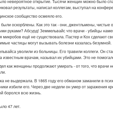
ыло невероятное открытие. Тысячи женщин можно было сп
иковал результаты, написал коллегам, выступал на конфер
инское сообщество осмеяло его.
 были оскорблены. Как это так - они, джентльмены, чистые
ыми руками? Абсурд! Земмельвайс что врачи - убийцы наме
я микробов ещё не существовала. Пастер и Кох сделают свои
имые частицы могут вызывать болезни казалась безумной.
львайса уволили из больницы. Его травили коллеги. Он ст
а известным врачам, называл их убийцами. Это не помогал
дел как женщины продолжают умирать - от того, что врачи не
ли.
ка не выдержала. В 1865 году его обманом заманили в пси
ники избили его. Через две недели он умер от заражения кр
ой боролся всю жизнь.
ыло 47 лет.