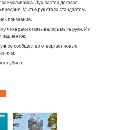
у земмельвайса. Луи пастер доказал
 внедрил. Мытьё рук стало стандартом.
ись признания.
му что врачи отказывались мыть руки. Из
и пациенток.
аучное сообщество отвергает новые
дениям.
мого убило.