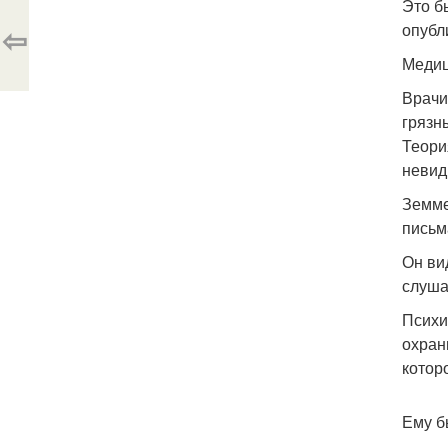
Это б
⇦
опубл
Медиц
Врачи
грязн
Теори
невид
Земме
письм
Он ви
слуша
Психи
охран
котор
Ему б