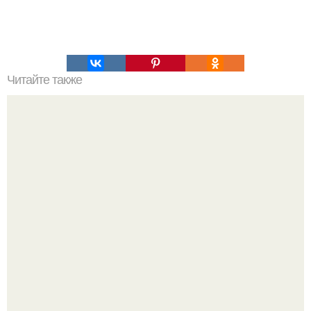
Читайте также
Выбирай упражнения, чтобы прокачать именно твой тип
попы.