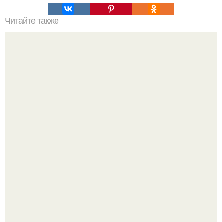
Читайте также
Рецепты полезного завтрака.
Оксана Самойлова решила разом пресечь слухи о
пластических операциях и публично прояснила