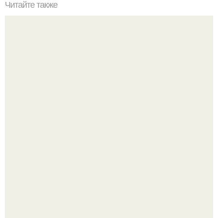
Читайте также
Новогодняя ночь полным провалом для Ольги Бузовой
обернулась.
В этой истории не было подпольного кабинета и
"Мастера После Двухнедельных Курсов".