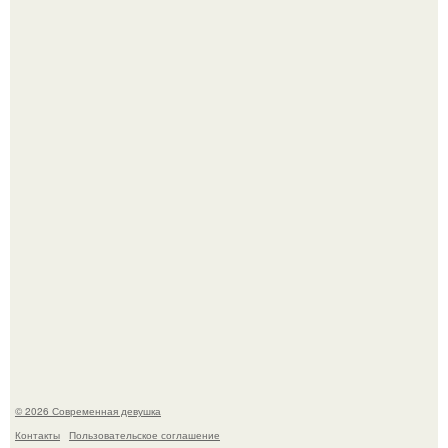
По словам эксперта воз, у мужчин с образованной и
мудрой супругой вероятность скоропостижной смерти
якобы на 46% ниже.
Лишь в том случае, если есть в истории моды идеал, то
это Синди Кроуфорд.
© 2026 Современная девушка
Контакты
Пользовательское соглашение