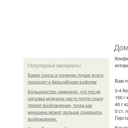
Дом
Конфе
котор
Популярные материалы
Какие соусы и начинки лучше всего
Вам п
подходят к бельгийским вафлям
3-4 Ки
Большинство замечало, что после
150 г
оргазма мужчина часто почти сразу
40 г 
теряет возбуждение, тогда как
3 ст. 
женщина может дольше сохранять
Горст
возбуждение.
Как го