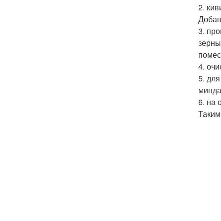
2. ки
Добав
3. пр
зерны
помес
4. оч
5. дл
минда
6. на
Таким