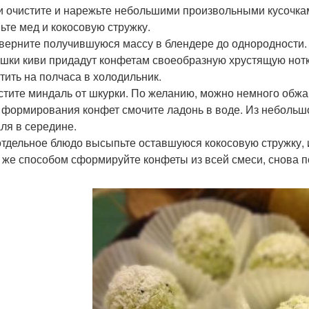
ви очистите и нарежьте небольшими произвольными кусочкам
ьте мед и кокосовую стружку.
оверните получившуюся массу в блендере до однородности.
шки киви придадут конфетам своеобразную хрустящую нотк
тить на полчаса в холодильник.
истите миндаль от шкурки. По желанию, можно немного обжар
я формирования конфет смочите ладонь в воде. Из небольш
ля в середине.
 отдельное блюдо высыпьте оставшуюся кокосовую стружку, 
 же способом сформируйте конфеты из всей смеси, снова по