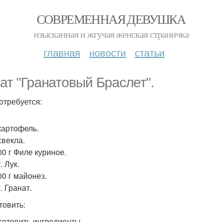
СОВРЕМЕННАЯ ДЕВУШКА
изысканная и жгучая женская страничка
главная
новости
статьи
ат "Гранатовый Браслет".
отребуется:
 картофель.
свекла.
00 г Филе куриное.
. Лук.
00 г майонез.
. Гранат.
товить:
дготовить ингредиенты.