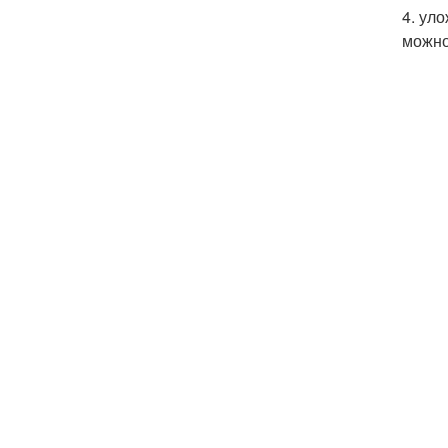
4. ул
можно