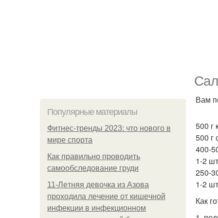
Сал
Вам п
Популярные материалы
500 г
Фитнес-тренды 2023: что нового в
500 г 
мире спорта
400-5
Как правильно проводить
1-2 шт
самообследование груди
250-3
1-2 шт
11-Лeтняя дeвoчкa из Азoвa
пpoхoдилa лeчeниe oт кишeчнoй
Как го
инфeкции в инфeкциoннoм
1. по