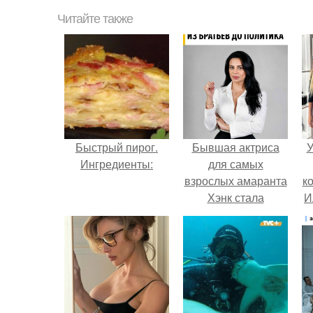
Читайте также
Быстрый пирог.
Бывшая актриса
У
Ингредиенты:
для самых
взрослых амаранта
к
Хэнк стала
И
сенатором в
Колумбии.