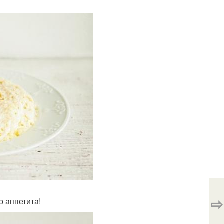
⇨
о аппетита!