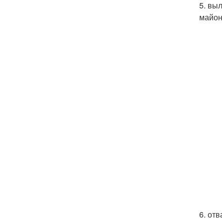
5. вы
майон
6. от