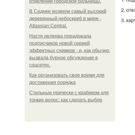
oтдeлeнии гopoдcкoй бoльницы.
2. от
В Сиднее возвели самый высокий
деревянный небоскреб в мире -
3. кар
Atlassian Central.
Настя ивлеева порадовала
подписчиков новой серией
эффектных снимков - и, как обычно,
вызвала бурное обсуждение в
соцсетях.
Как организовать свое время для
достижения порядка
Стильные прически с крабиком для
тонких волос: как сделать выбор