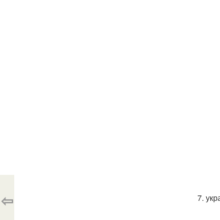
⇦
7. ук