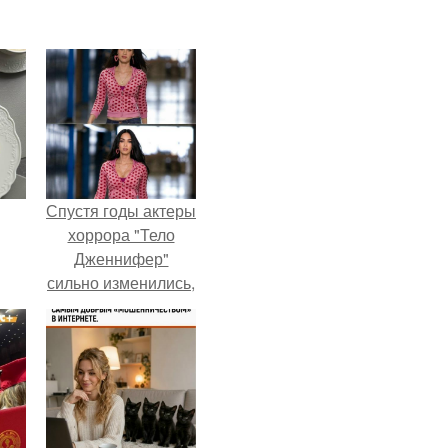
Спустя годы актеры
хоррора "Тело
Дженнифер"
сильно изменились,
пройдя путь от
подростковых
кумиров до
мировых звезд.