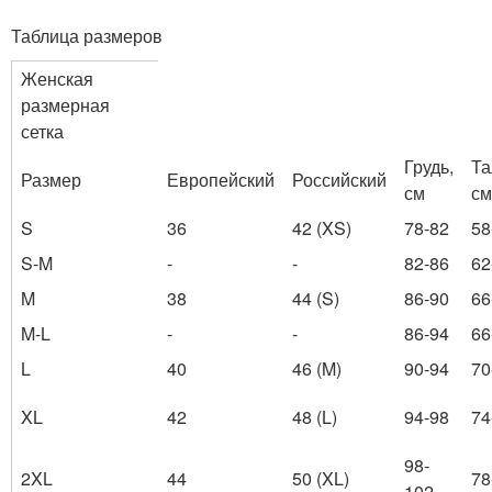
Таблица размеров
Женская
размерная
сетка
Грудь,
Та
Размер
Европейский
Российский
см
см
S
36
42 (XS)
78-82
58
S-M
-
-
82-86
62
M
38
44 (S)
86-90
66
M-L
-
-
86-94
66
L
40
46 (M)
90-94
70
XL
42
48 (L)
94-98
74
98-
2XL
44
50 (XL)
78
102