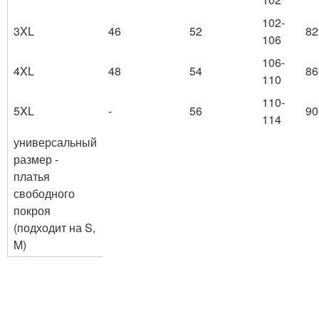
102-
3XL
46
52
82
106
106-
4XL
48
54
86
110
110-
5XL
-
56
90
114
универсальный
размер -
платья
свободного
покроя
(подходит на S,
M)