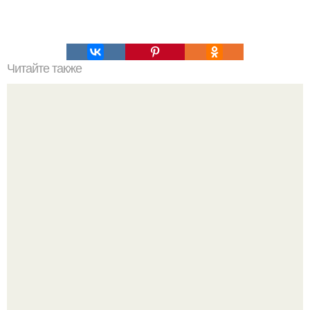
Читайте также
Фитнес - чизкейк. Есть огромное количество рецептов
приготовления чизкейков.