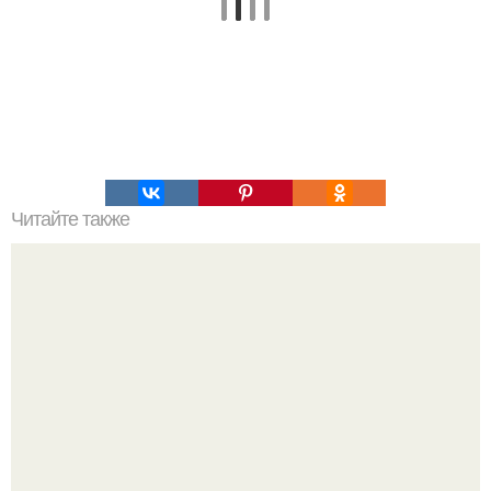
Читайте также
Натуральные банановые маффины на кефире без
добавок.