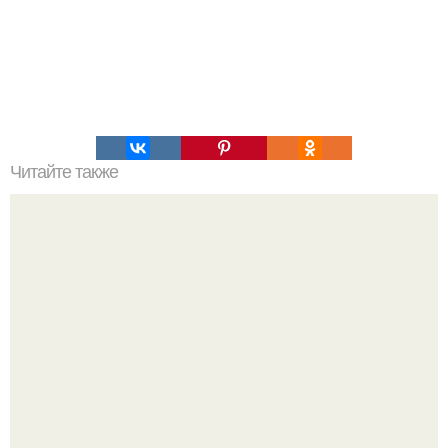
Читайте также
Виды женская одежда. 100 и 1 вид верхней одежды:
полный словарь видов пальто, курток и прочего