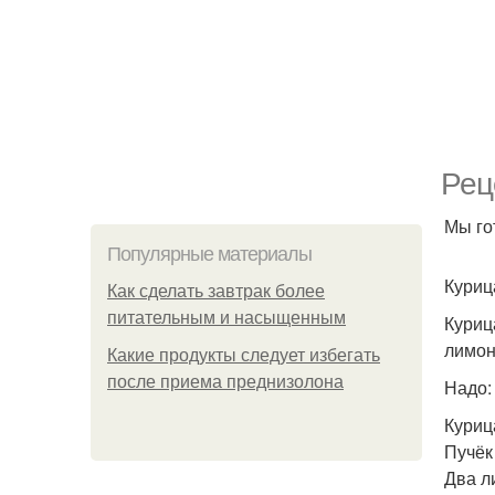
Рец
Мы го
Популярные материалы
Куриц
Как сделать завтрак более
питательным и насыщенным
Куриц
лимон
Какие продукты следует избегать
после приема преднизолона
Надо:
Курица
Пучёк
Два л