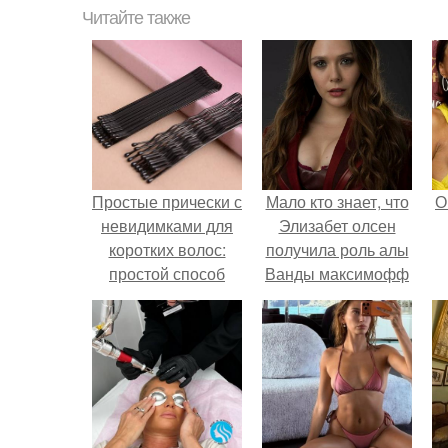
Читайте также
Простые прически с
Мало кто знает, что
О
невидимками для
Элизабет олсен
коротких волос:
получила роль алы
простой способ
Ванды максимофф
сделать свой стиль
не сразу.
более
эффективным