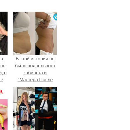
ва
В этой истории не
ень
было подпольного
, о
кабинета и
ше
"Мастера После
ла.
Двухнедельных
Курсов".