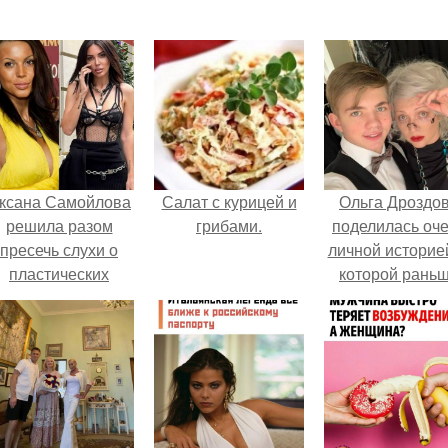
ксана Самойлова
Салат с курицей и
Ольга Дроздо
решила разом
грибами.
поделилась оч
пресечь слухи о
личной историей
пластических
которой рань
операциях и
почти не говори
публично
прояснила
ситуацию.