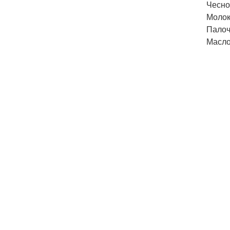
Чеснок
Молоко
Палоч
Масло