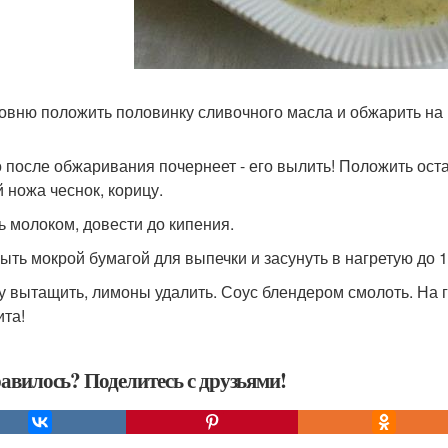
овню положить половинку сливочного масла и обжарить на н
 после обжаривания почернеет - его вылить! Положить ост
й ножа чеснок, корицу.
ь молоком, довести до кипения.
ыть мокрой бумагой для выпечки и засунуть в нагретую до 1
у вытащить, лимоны удалить. Соус блендером смолоть. На 
ита!
авилось? Поделитесь с друзьями!