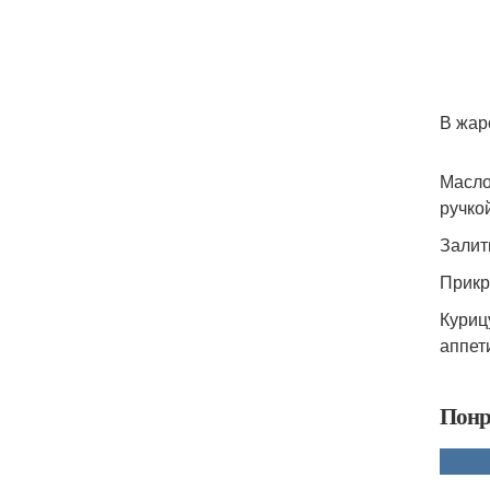
В жар
Масло
ручко
Залит
Прикр
Куриц
аппет
Понр