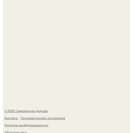
Бывшая актриса для самых взрослых амаранта Хэнк
стала сенатором в Колумбии.
Спустя годы актеры хоррора "Тело Дженнифер" сильно
изменились, пройдя путь от подростковых кумиров до
мировых звезд.
© 2026 Современная девушка
Контакты
Пользовательское соглашение
Политика конфидециальности
Обратная связь