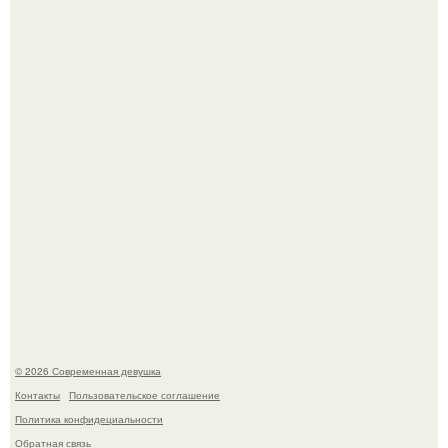
Лишь в том случае, если есть в истории моды идеал, то
это Синди Кроуфорд.
Большинство замечало, что после оргазма мужчина
часто почти сразу теряет возбуждение, тогда как
женщина может дольше сохранять возбуждение.
© 2026 Современная девушка
Контакты
Пользовательское соглашение
Политика конфидециальности
Обратная связь