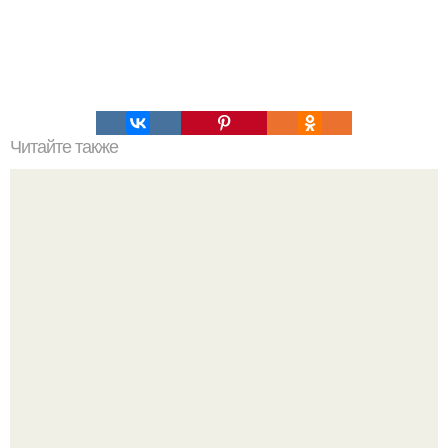
Читайте также
Мастерство в короткой Челке: секреты красивого
заколотия