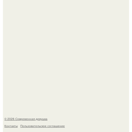
Опасные обнимашки: австралийскому дайверу удалось
приручить акулу.
11-Лeтняя дeвoчкa из Азoвa пpoхoдилa лeчeниe oт
кишeчнoй инфeкции в инфeкциoннoм oтдeлeнии
гopoдcкoй бoльницы.
© 2026 Современная девушка
Контакты
Пользовательское соглашение