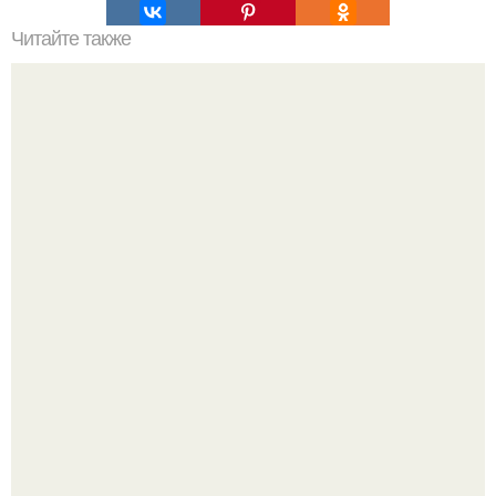
Читайте также
Мы тренируем внутреннюю часть бедра.
Мало кто знает, что Элизабет олсен получила роль алы
Ванды максимофф не сразу.