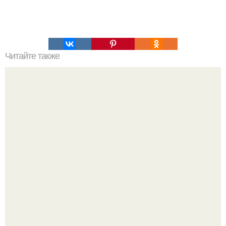
Читайте также
80-Летний мультимиллионер Джеймс гольдштейн и его
25-летняя русская девушка Анна Сергеевна.