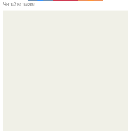
Читайте также
Топ - 10 супов из разных стран, которые стоит
попробовать?
Ольга Дроздова поделилась очень личной историей, о
которой раньше почти не говорила.