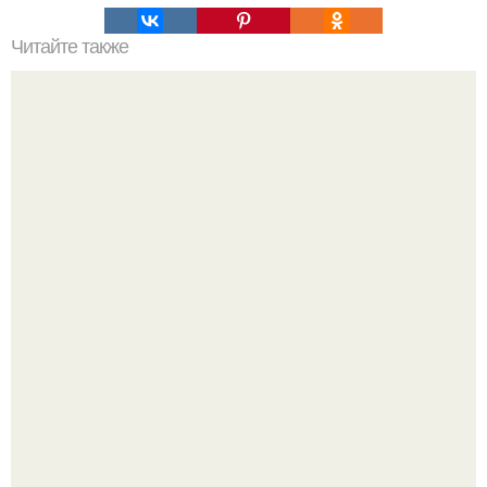
Читайте также
Месяц назад заказал Iphone 6S, через 6 дней я забрал
его на почте и вот решил оставить отзыв!
Джастин и хейли бибер, которые в прошлом месяце