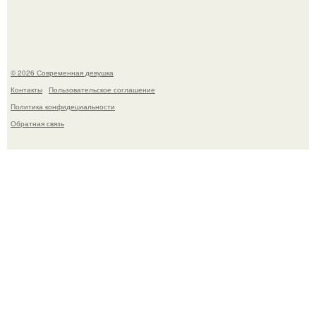
летней дочерью от Гарика Харламова.
© 2026 Современная девушка
Контакты
Пользовательское соглашение
Политика конфидециальности
Обратная связь