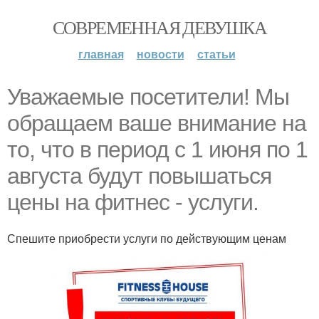
СОВРЕМЕННАЯ ДЕВУШКА
главная
новости
статьи
Уважаемые посетители! Мы
обращаем ваше внимание на
то, что в период с 1 июня по 1
августа будут повышаться
цены на фитнес - услуги.
Спешите приобрести услуги по действующим ценам