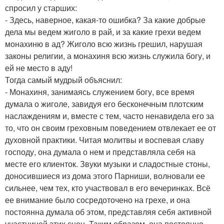
спросил у старших:
- Здесь, наверное, какая-то ошибка? За какие добрые
дела мы ведем жиголо в рай, и за какие грехи ведем
монахиню в ад? Жиголо всю жизнь грешил, нарушая
законы религии, а монахиня всю жизнь служила богу, и
ей не место в аду!
Тогда самый мудрый объяснил:
- Монахиня, занимаясь служением богу, все время
думала о жиголе, завидуя его бесконечным плотским
наслаждениям и, вместе с тем, часто ненавидела его за
то, что он своим греховным поведением отвлекает ее от
духовной практики. Читая молитвы и воспевая славу
господу, она думала о нем и представляла себя на
месте его клиенток. Звуки музыки и сладостные стоны,
доносившиеся из дома этого Парниши, волновали ее
сильнее, чем тех, кто участвовал в его вечеринках. Всё
ее внимание было сосредоточено на грехе, и она
постоянна думала об этом, представляя себя активной
участницей этих сцен. Таким образом, она постоянно