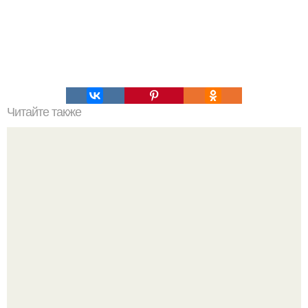
Читайте также
План питания для женщин от полин норди.