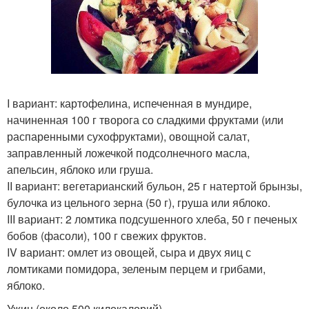
I вариант: картофелина, испеченная в мундире,
начиненная 100 г творога со сладкими фруктами (или
распаренными сухофруктами), овощной салат,
заправленный ложечкой подсолнечного масла,
апельсин, яблоко или груша.
II вариант: вегетарианский бульон, 25 г натертой брынзы,
булочка из цельного зерна (50 г), груша или яблоко.
III вариант: 2 ломтика подсушенного хлеба, 50 г печеных
бобов (фасоли), 100 г свежих фруктов.
IV вариант: омлет из овощей, сыра и двух яиц с
ломтиками помидора, зеленым перцем и грибами,
яблоко.
Ужин (около 500 килокалорий).