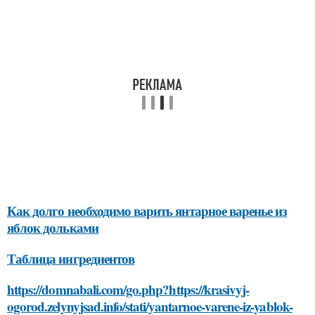
Как долго необходимо варить янтарное варенье из
яблок дольками
Таблица ингредиентов
https://domnabali.com/go.php?https://krasivyj-
ogorod.zelynyjsad.info/stati/yantarnoe-varene-iz-yablok-