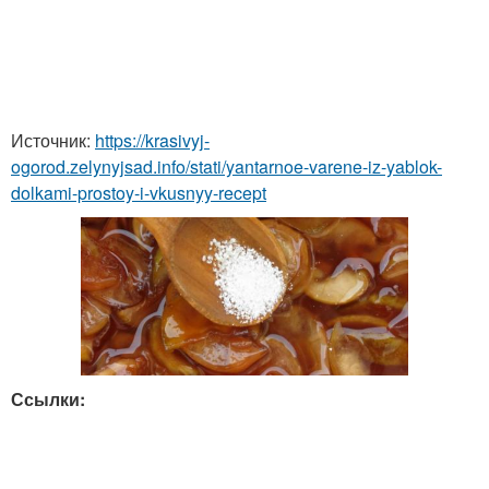
Источник:
https://krasivyj-
ogorod.zelynyjsad.info/stati/yantarnoe-varene-iz-yablok-
dolkami-prostoy-i-vkusnyy-recept
Ссылки: