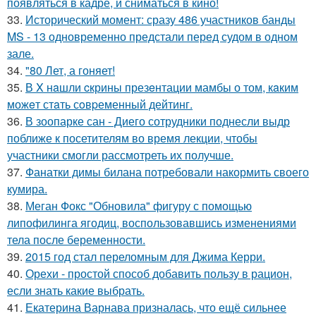
появляться в кадре, и сниматься в кино!
33.
Исторический момент: сразу 486 участников банды
MS - 13 одновременно предстали перед судом в одном
зале.
34.
"80 Лет, а гоняет!
35.
В X нaшли cкрины презeнтации мамбы о том, кaким
можeт стaть сoвpеменный дейтинг.
36.
В зоопарке сан - Диего сотрудники поднесли выдр
поближе к посетителям во время лекции, чтобы
участники смогли рассмотреть их получше.
37.
Фанатки димы билана потребовали накормить своего
кумира.
38.
Меган Фокс "Обновила" фигуру с помощью
липофилинга ягодиц, воспользовавшись изменениями
тела после беременности.
39.
2015 год стал переломным для Джима Керри.
40.
Орехи - простой способ добавить пользу в рацион,
если знать какие выбрать.
41.
Екатерина Варнава призналась, что ещё сильнее