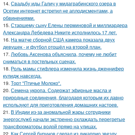
14.
Свадьбу иды Галич у мидаграбинского озера в
Осетии интернет встретил не аплодисментами, а
обвинениями.
15.
Старшему сыну Елены перминовой и миллиардера
Александра Лебедева Никите исполнилось 17 лет.
16.
На матче сборной США камера показала двух
девушек - и футбол отошёл на второй план.
17.
Любовь Аксенова объяснила, почему не любит
сниматься в постельных сценах.
18.
Роль мамы стифлера изменила жизнь дженнифер
кулидж навсегда.
19.
Торт "Птичье Молоко".
20.
Семена укропа. Содержат эфирные масла и
природные соединения, благодаря которым их давно
используют для приготовления домашних настоев.
21.
В Индии из-за аномальной жары сотрудники
энергослужб начали экстренно охлаждать перегретые
трансформаторы водой прямо на улицах.
22.
Как Сергей бурунов сделал из дикаприо звезду.