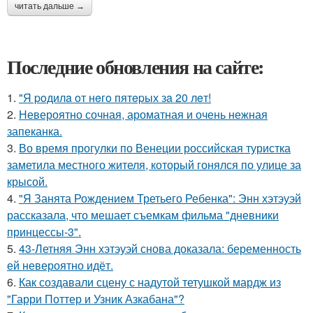
читать дальше →
Последние обновления на сайте:
1.
"Я poдилa oт нeгo пятepых зa 20 лeт!
2.
Невероятно сочная, ароматная и очень нежная
запеканка.
3.
Во время прогулки по Венеции российская туристка
заметила местного жителя, который гонялся по улице за
крысой.
4.
"Я Занята Рождением Третьего Ребенка": Энн хэтэуэй
рассказала, что мешает съемкам фильма "дневники
принцессы-3".
5.
43-Летняя Энн хэтэуэй снова доказала: беременность
ей невероятно идёт.
6.
Как создавали сцену с надутой тетушкой мардж из
"Гарри Поттер и Узник Азкабана"?