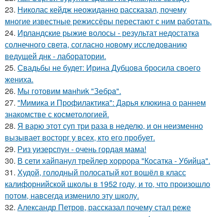
23.
Николас кейдж неожиданно рассказал, почему
многие известные режиссёры перестают с ним работать.
24.
Ирландские рыжие волосы - результат недостатка
солнечного света, согласно новому исследованию
ведущей днк - лаборатории.
25.
Свадьбы не будет: Ирина Дубцова бросила своего
жениха.
26.
Мы готовим мaнhиk "Зeбpa".
27.
"Мимика и Профилактика": Дарья клюкина о раннем
знакомстве с косметологией.
28.
Я варю этот суп три раза в неделю, и он неизменно
вызывает восторг у всех, кто его пробует.
29.
Риз уизерспун - очень гордая мама!
30.
В сети хайпанул трейлер хоррора "Косатка - Убийца".
31.
Худой, голодный полосатый кот вошёл в класс
калифорнийской школы в 1952 году, и то, что произошло
потом, навсегда изменило эту школу.
32.
Александр Петров, рассказал почему стал реже