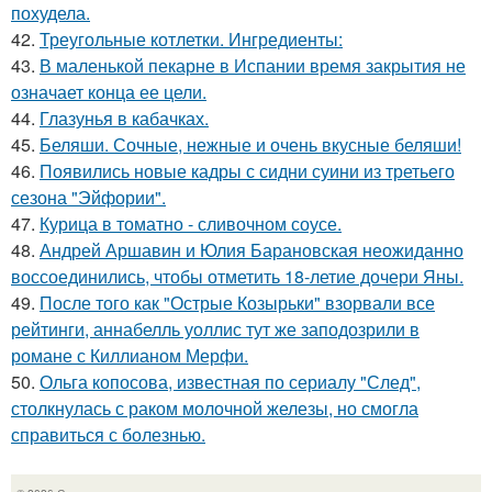
похудела.
42.
Треугольные котлетки. Ингредиенты:
43.
В маленькой пекарне в Испании время закрытия не
означает конца ее цели.
44.
Глазунья в кабачках.
45.
Беляши. Сочные, нежные и очень вкусные беляши!
46.
Появились новые кадры с сидни суини из третьего
сезона "Эйфории".
47.
Курица в томатно - сливочном соусе.
48.
Андрей Аршавин и Юлия Барановская неожиданно
воссоединились, чтобы отметить 18-летие дочери Яны.
49.
После того как "Острые Козырьки" взорвали все
рейтинги, аннабелль уоллис тут же заподозрили в
романе с Киллианом Мерфи.
50.
Ольга копосова, известная по сериалу "След",
столкнулась с раком молочной железы, но смогла
справиться с болезнью.