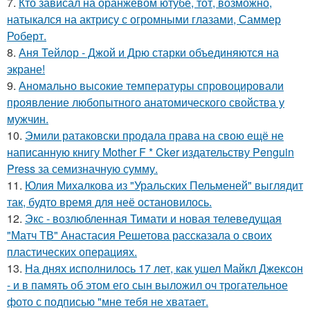
7.
Кто зависал на оранжевом ютубе, тот, возможно,
натыкался на актрису с огромными глазами, Саммер
Роберт.
8.
Аня Тейлор - Джой и Дрю старки объединяются на
экране!
9.
Аномально высокие температуры спровоцировали
проявление любопытного анатомического свойства у
мужчин.
10.
Эмили ратаковски продала права на свою ещё не
написанную книгу Mother F * Cker издательству Penguin
Press за семизначную сумму.
11.
Юлия Михалкова из "Уральских Пельменей" выглядит
так, будто время для неё остановилось.
12.
Экс - возлюбленная Тимати и новая телеведущая
"Матч ТВ" Анастасия Решетова рассказала о своих
пластических операциях.
13.
На днях исполнилось 17 лет, как ушел Майкл Джексон
- и в память об этом его сын выложил оч трогательное
фото с подписью "мне тебя не хватает.