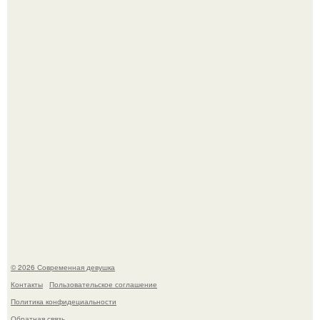
Рацион 1400 калорий.
Спустя годы актеры хоррора "Тело Дженнифер" сильно
изменились, пройдя путь от подростковых кумиров до
мировых звезд.
© 2026 Современная девушка
Контакты
Пользовательское соглашение
Политика конфидециальности
Обратная связь