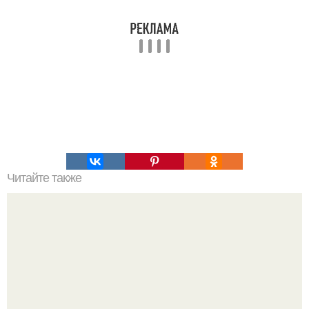
Читайте также
Диета и комплекс упражнений Ляйсан утяшевой.