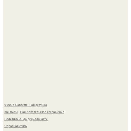
трогательное совместное фото со своей мамой, к
которой она приехала в гости.
Лишь в том случае, если есть в истории моды идеал, то
это Синди Кроуфорд.
© 2026 Современная девушка
Контакты
Пользовательское соглашение
Политика конфидециальности
Обратная связь