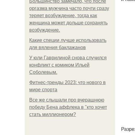
Большинство замечало, что после
оргазма мужчина часто почти сразу
теряет возбуждение, тогда как
женщина может дольше сохранять
возбуждение.
Какие специи лучше использовать
для вяления баклажанов
У юли Гаврилиной снова случился
конфликт с комиком Ильей
Соболевым.
Фитнес-тренды 2023: что нового в
мире спорта
Все же слышали про вчерашнюю
победу Бена аффлека в "кто хочет
стать миллионером?
Разре