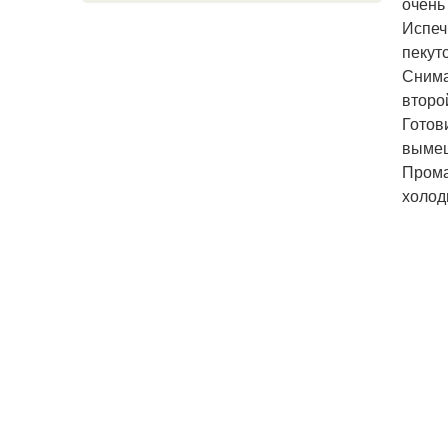
очень
Испеч
пекут
Снима
второ
Готов
вымеш
Прома
холод