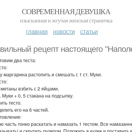
СОВРЕМЕННАЯ ДЕВУШКА
изысканная и жгучая женская страничка
главная
новости
статьи
вильный рецепт настоящего "Наполе
товим два теста:
сто:
ку маргарина растопить и смешать с 1 ст. Муки.
сто:
 Сметаны взбить с 2 яйцами.
т. Муки + 0, 5 стакана на подсыпку.
ить тесто.
елить его на 6 частей.
товление:
ю часть тонко раскатать и намазать 1 тестом. Все намазанн
азывать) и скрутить рулетом. Положить в кулек и поставить 