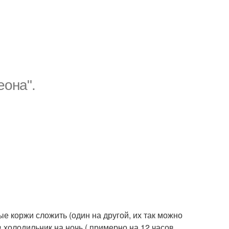
она".
ые коржи сложить (один на другой, их так можно
в холодильник на ночь ( примерно на 12 часов.