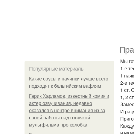
Пра
Мы го
1-е те
Популярные материалы
1 пач
Какие соусы и начинки лучше всего
2-е те
подходят к бельгийским вафлям
1 ст.
Гарик Харламов, известный комик и
1, 2 с
актер озвучивания, недавно
Замес
оказался в центре внимания из-за
И разд
своей работы над озвучкой
Приго
мультфильма про колобка.
Кажду
и нам