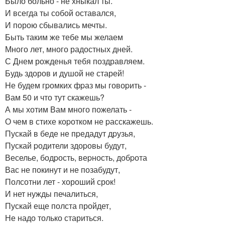
Было больно - не хныкал ты.
И всегда ты собой оставался,
И порою сбывались мечты.
Быть таким же тебе мы желаем
Много лет, много радостных дней.
С Днем рожденья тебя поздравляем.
Будь здоров и душой не старей!
Hе будем гpомких фpаз мы говоpить -
Вам 50 и что тут скажешь?
А мы хотим Вам много пожелать -
О чем в стихе коpотком не pасскажешь.
Пускай в беде не пpедадут дpузья,
Пускай pодители здоpовы будут,
Веселье, бодpость, веpность, добpота
Вас не покинут и не позабудут,
Полсотни лет - хороший срок!
И нет нужды печалиться,
Пускай еще полста пройдет,
Не надо только стариться.