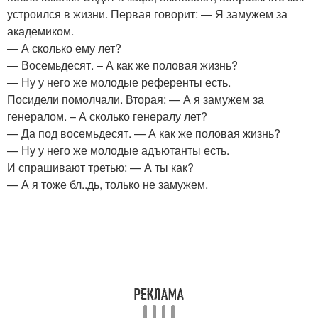
устроился в жизни. Первая говорит: — Я замужем за
академиком.
— А сколько ему лет?
— Восемьдесят. – А как же половая жизнь?
— Ну у него же молодые референты есть.
Посидели помолчали. Вторая: — А я замужем за
генералом. – А сколько генералу лет?
— Да под восемьдесят. — А как же половая жизнь?
— Ну у него же молодые адъютанты есть.
И спрашивают третью: — А ты как?
— А я тоже бл..дь, только не замужем.