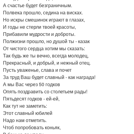
А счастье будет безграничным.
Полвека прошло, седина на висках.
Но искры смешинок играют в глазах,
И годы не стерли твоей красоты,
Прибавили мудрости и доброты.
Полжизни прошло, но душой ты - казак
От чистого сердца хотим мы сказать:
Так будь же ты вечно, всегда молодец,
Прекрасный, и добрый, и нежный отец.
Пусть уваженье, слава и почет
За тpуд Ваш будет славный - как нагpада!
А мы Вас чеpез 50 годков
Опять поздpавить со столетьем pады!
Пятьдесят годков - ей-ей,
Как тут не заметить:
Этот славный юбилей
Надо нам отметить.
Чтоб попробовать коньяк,