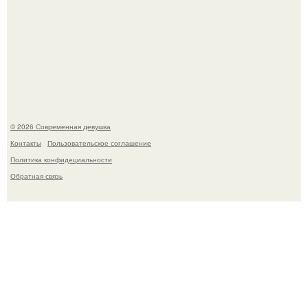
Платье, которое до сих пор вызывает споры спустя годы.
© 2026 Современная девушка
Контакты
Пользовательское соглашение
Политика конфидециальности
Обратная связь