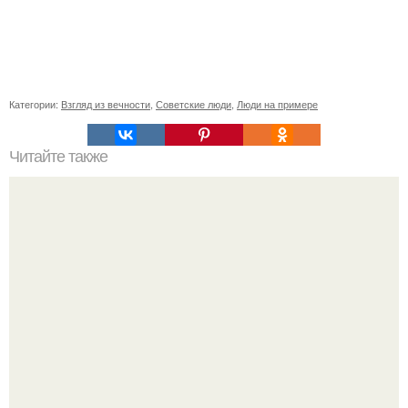
Категории:
Взгляд из вечности
,
Советские люди
,
Люди на примере
Читайте также
Чизкейк "Нью-йорк". Поделись рецептом!