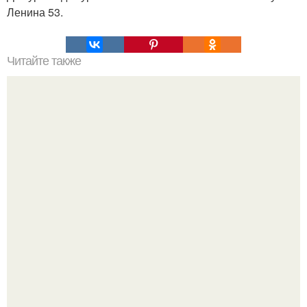
Ленина 53.
Читайте также
Горячие бутерброды. Для тех, кто голодным спать не
ляжет?