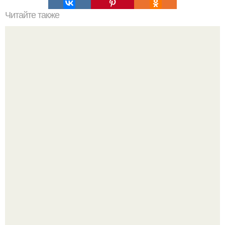
Читайте также
Выбирай упражнения, чтобы прокачать именно твой тип
попы.
Слышали, что есть перед сном - это зло?